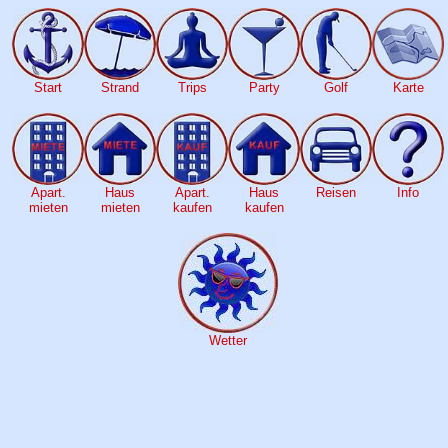
Start
Strand
Trips
Party
Golf
Karte
Apart.
Haus
Apart.
Haus
Reisen
Info
mieten
mieten
kaufen
kaufen
Wetter