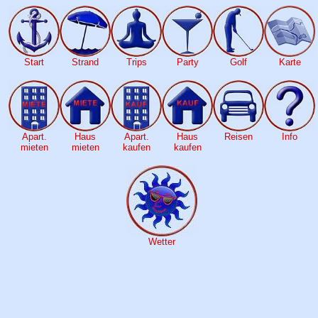
Start
Strand
Trips
Party
Golf
Karte
Apart.
Haus
Apart.
Haus
Reisen
Info
mieten
mieten
kaufen
kaufen
Wetter