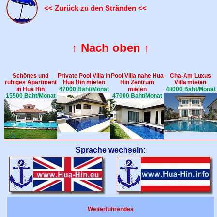
<< Zurück zu den Stränden <<
↑ Nach oben ↑
Schönes und
Private Pool Villa in
Pool Villa nahe Hua
Cha-Am Luxus
ruhiges Apartment
Hua Hin mieten
Hin Zentrum
Villa mieten
in Hua Hin
47000 Baht/Monat
mieten
48000 Baht/Monat
15500 Baht/Monat
47000 Baht/Monat
Sprache wechseln:
Weiterführendes