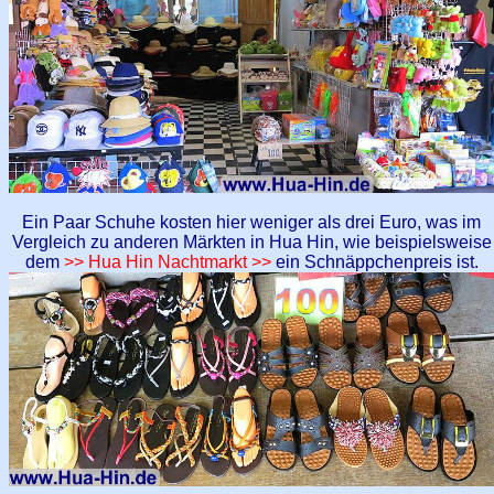
Ein Paar Schuhe kosten hier weniger als drei Euro, was im
Vergleich zu anderen Märkten in Hua Hin, wie beispielsweise
dem
>> Hua Hin Nachtmarkt >>
ein Schnäppchenpreis ist.