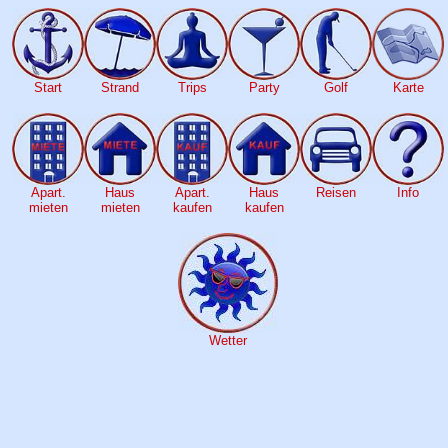
Start
Strand
Trips
Party
Golf
Karte
Apart.
Haus
Apart.
Haus
Reisen
Info
mieten
mieten
kaufen
kaufen
Wetter