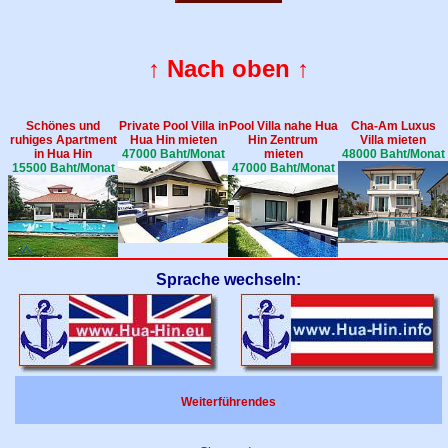
↑ Nach oben ↑
Schönes und
Private Pool Villa in
Pool Villa nahe Hua
Cha-Am Luxus
ruhiges Apartment
Hua Hin mieten
Hin Zentrum
Villa mieten
in Hua Hin
47000 Baht/Monat
mieten
48000 Baht/Monat
15500 Baht/Monat
47000 Baht/Monat
Sprache wechseln:
Weiterführendes