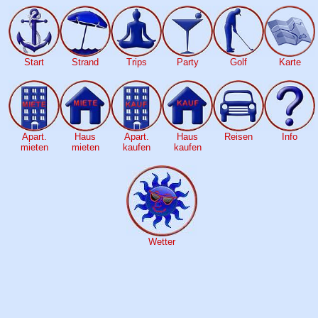
Start
Strand
Trips
Party
Golf
Karte
Apart.
Haus
Apart.
Haus
Reisen
Info
mieten
mieten
kaufen
kaufen
Wetter