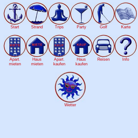
Start
Strand
Trips
Party
Golf
Karte
Apart.
Haus
Apart.
Haus
Reisen
Info
mieten
mieten
kaufen
kaufen
Wetter