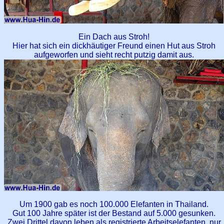
Ein Dach aus Stroh!
Hier hat sich ein dickhäutiger Freund einen Hut aus Stroh
aufgeworfen und sieht recht putzig damit aus.
Um 1900 gab es noch 100.000 Elefanten in Thailand.
Gut 100 Jahre später ist der Bestand auf 5.000 gesunken.
Zwei Drittel davon leben als registrierte Arbeitselefanten, nur