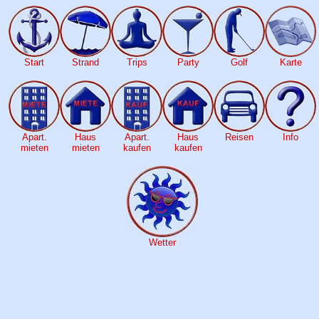
Start
Strand
Trips
Party
Golf
Karte
Apart.
Haus
Apart.
Haus
Reisen
Info
mieten
mieten
kaufen
kaufen
Wetter